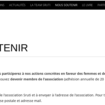
ONS
ACTUALITÉS
LA TEAM SRUTI
NOUS SOUTENIR
LE LIVRE
PART
TENIR
 participerez à nos actions concrètes en faveur des femmes et de
 pouvez
devenir membre de l’association
(adhésion annuelle de 20 e
e l’association Sruti et à envoyer à l’adresse de l’association. Pou
se postale et adresse mail.