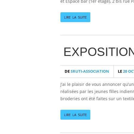
et Espace bar (1er étage), 2 bis rue Pa
LIRE LA SUITE
EXPOSITION
DE
SRUTI-ASSOCIATION
LE
20 OC
J’ai le plaisir de vous annoncer qu’u
réalisées par les jeunes filles indie
broderies ont été faites sur un text
LIRE LA SUITE