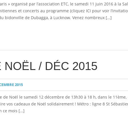
ris » organisé par l’association ETC, le samedi 11 juin 2016 à la Sa
tiennes et concerts au programme (cliquez ICI pour voir l’invitation
s du bidonville de Dubagga, à Lucknow. Venez nombreux […]
NOËL / DÉC 2015
CEMBRE 2015
te de Noël le samedi 12 décembre de 13h30 à 18 h, dans le 11ème, c
faire vos cadeaux de Noël solidairement ! Métro : ligne 8 St Sébastie
n ce mois […]