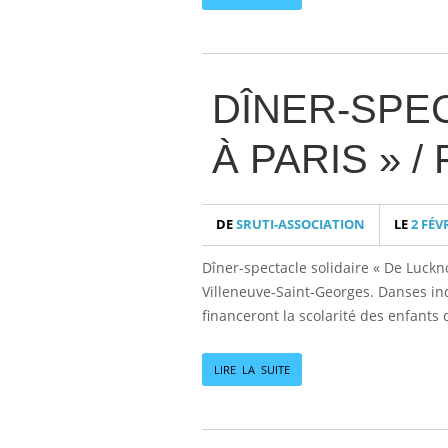
DÎNER-SPE
À PARIS » /
DE
SRUTI-ASSOCIATION
LE
2 FÉV
Dîner-spectacle solidaire « De Luckno
Villeneuve-Saint-Georges. Danses indi
financeront la scolarité des enfant
LIRE LA SUITE