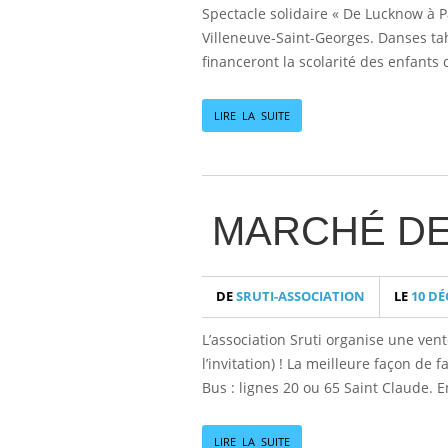
Spectacle solidaire « De Lucknow à Pa
Villeneuve-Saint-Georges. Danses tahi
financeront la scolarité des enfant
LIRE LA SUITE
MARCHÉ DE 
DE
SRUTI-ASSOCIATION
LE
10 DÉ
L’association Sruti organise une ven
l’invitation) ! La meilleure façon de 
Bus : lignes 20 ou 65 Saint Claude. E
LIRE LA SUITE