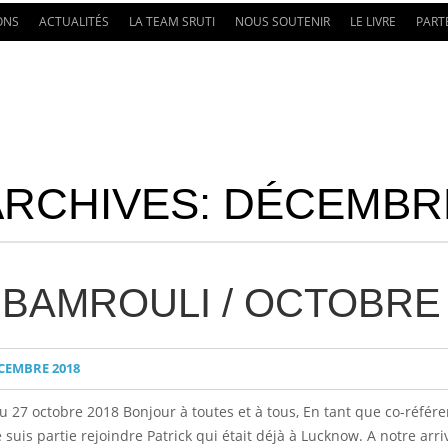
ONS
ACTUALITÉS
LA TEAM SRUTI
NOUS SOUTENIR
LE LIVRE
PART
ARCHIVES:
DÉCEMBRE
BAMROULI / OCTOBRE 
CEMBRE 2018
27 octobre 2018 Bonjour à toutes et à tous, En tant que co-référen
 suis partie rejoindre Patrick qui était déjà à Lucknow. A notre arr