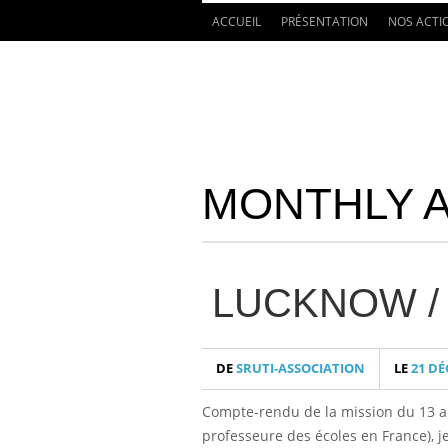
ACCUEIL
PRÉSENTATION
NOS ACTI
MONTHLY 
LUCKNOW / 
DE
SRUTI-ASSOCIATION
LE
21 DÉ
Compte-rendu de la mission du 13 au 
professeure des écoles en France), je