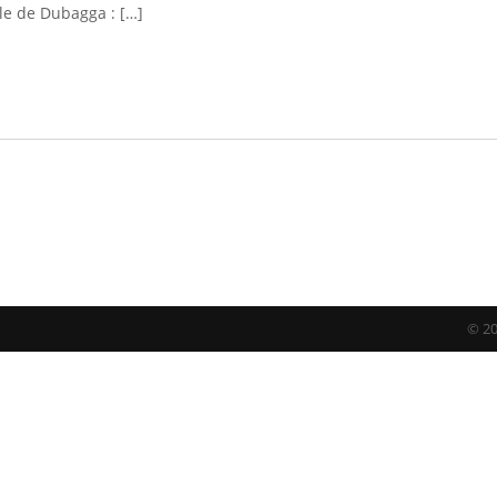
le de Dubagga : […]
© 20