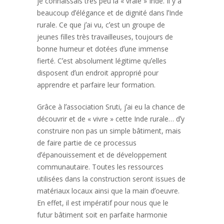
je connaissais très peu
la « vraie » Inde. Il
y a
beaucoup dʼélégance et de dignité dans
lʼInde
rurale.
Ce que jʼai vu, cʼest un groupe de
jeunes filles très travailleuses, toujours de
bonne humeur et dotées dʼune
immense
fierté.
Cʼest absolument légitime quʼelles
disposent dʼun endroit approprié pour
apprendre et parfaire leur formation.
Grâce à lʼassociation Sruti, jʼai eu la chance de
découvrir et de « vivre » cette
Inde rurale…
dʼy
construire non pas un simple bâtiment, mais
de
faire partie
de ce processus
dʼépanouissement et de développement
communautaire
.
Toutes les ressources
utilisées dans la construction seront issues
de
matériaux
locaux ainsi que la main dʼoeuvre.
En effet,
il est impératif
pour nous que le
futur
bâtiment soit
en parfaite harmonie