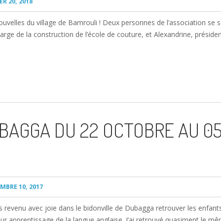
ER 20, 2018
nouvelles du village de Bamrouli ! Deux personnes de l’association s
harge de la construction de l’école de couture, et Alexandrine, présid
BAGGA DU 22 OCTOBRE AU 0
BRE 10, 2017
uis revenu avec joie dans le bidonville de Dubagga retrouver les enfants
ur apprentissage de la langue anglaise. J’ai retrouvé quasiment le mê