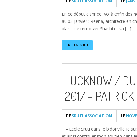
DE
SRUTI-ASSOCIATION
LE
JANVI
En ce début d’année, voilà enfin des 
au 03 janvier : Reena, architecte en c
plaisir de retrouver Shashi et sa […]
LIRE LA SUITE
LUCKNOW / DU
2017 – PATRICK
DE
SRUTI-ASSOCIATION
LE
NOVEM
1 – Ecole Sruti dans le bidonville Je s
et ainsi continuer mon soutien dans le