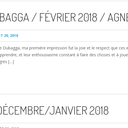
AGGA / FÉVRIER 2018 / AGN
T 20, 2018
 de Dubagga, ma première impression fut la joie et le respect que ces
d’apprendre, et leur enthousiasme constant à faire des choses et à joue
grés […]
DÉCEMBRE/JANVIER 2018