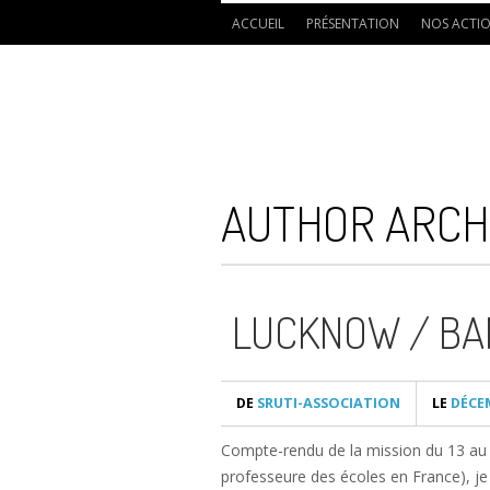
ACCUEIL
PRÉSENTATION
NOS ACTI
AUTHOR ARCH
LUCKNOW / BA
DE
SRUTI-ASSOCIATION
LE
DÉCEM
Compte-rendu de la mission du 13 au 2
professeure des écoles en France), je 