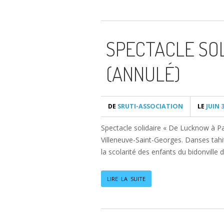
SPECTACLE SOLI
(ANNULÉ)
DE
SRUTI-ASSOCIATION
LE
JUIN 3
Spectacle solidaire « De Lucknow à Par
Villeneuve-Saint-Georges. Danses tahit
la scolarité des enfants du bidonvil
LIRE LA SUITE