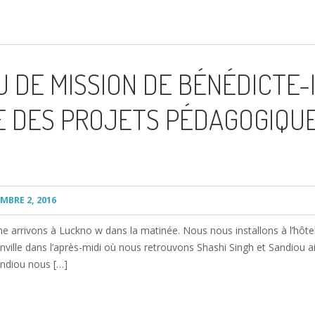
DE MISSION DE BÉNÉDICTE-
 DES PROJETS PÉDAGOGIQUES
BRE 2, 2016
rrivons à Luckno w dans la matinée. Nous nous installons à l’hôtel ha
nville dans l’après-midi où nous retrouvons Shashi Singh et Sandiou a
andiou nous […]