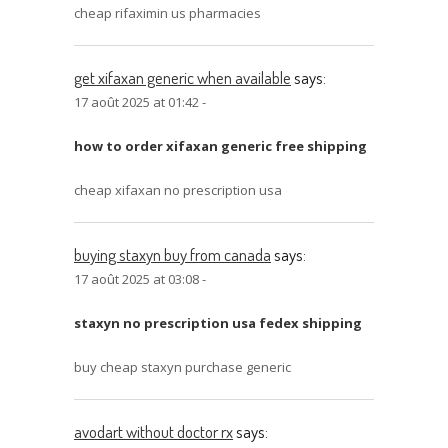
cheap rifaximin us pharmacies
get xifaxan generic when available
says:
17 août 2025 at 01:42 -
how to order xifaxan generic free shipping
cheap xifaxan no prescription usa
buying staxyn buy from canada
says:
17 août 2025 at 03:08 -
staxyn no prescription usa fedex shipping
buy cheap staxyn purchase generic
avodart without doctor rx
says: