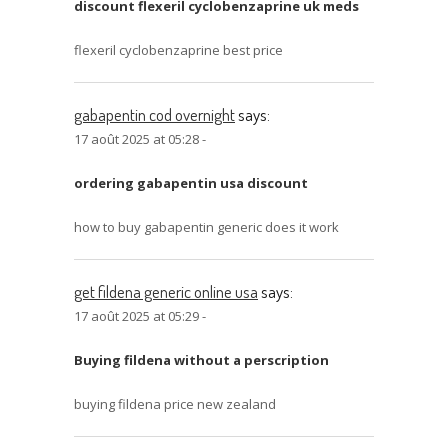
discount flexeril cyclobenzaprine uk meds
flexeril cyclobenzaprine best price
gabapentin cod overnight
says:
17 août 2025 at 05:28 -
ordering gabapentin usa discount
how to buy gabapentin generic does it work
get fildena generic online usa
says:
17 août 2025 at 05:29 -
Buying fildena without a perscription
buying fildena price new zealand