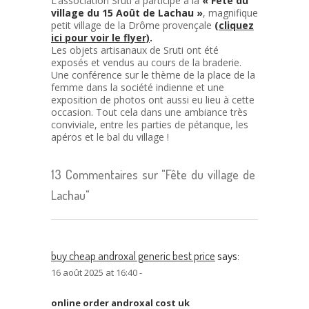
L’association Sruti a participé à la
« Fête du
village du 15 Août de Lachau »
, magnifique
petit village de la Drôme provençale
(cliquez
ici pour voir le flyer)
.
Les objets artisanaux de Sruti ont été
exposés et vendus au cours de la braderie.
Une conférence sur le thème de la place de la
femme dans la société indienne et une
exposition de photos ont aussi eu lieu à cette
occasion. Tout cela dans une ambiance très
conviviale, entre les parties de pétanque, les
apéros et le bal du village !
13 Commentaires sur "Fête du village de
Lachau"
buy cheap androxal generic best price
says:
16 août 2025 at 16:40 -
online order androxal cost uk