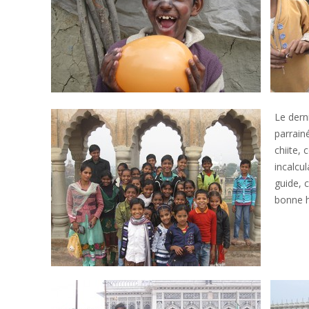
Le derni
parrain
chiite,
incalcu
guide, 
bonne 